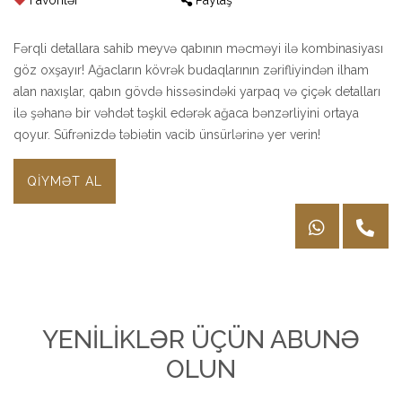
Favorilər
Paylaş
Fərqli detallara sahib meyvə qabının məcməyi ilə kombinasiyası
göz oxşayır! Ağacların kövrək budaqlarının zərifliyindən ilham
alan naxışlar, qabın gövdə hissəsindəki yarpaq və çiçək detalları
ilə şəhanə bir vəhdət təşkil edərək ağaca bənzərliyini ortaya
qoyur. Süfrənizdə təbiətin vacib ünsürlərinə yer verin!
QIYMƏT AL
YENİLİKLƏR ÜÇÜN ABUNƏ
OLUN