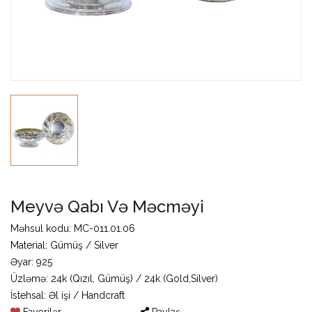
Meyvə Qabı Və Məcməyi
Məhsul kodu: MC-011.01.06
Material: Gümüş / Silver
Əyar: 925
Üzləmə: 24k (Qızıl, Gümüş) / 24k (Gold,Silver)
İstehsal: Əl işi / Handcraft