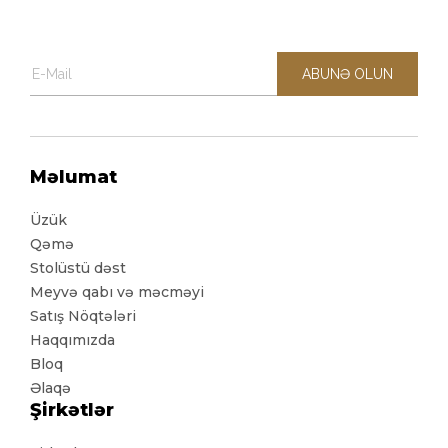
ABUNƏ OLUN
Məlumat
Üzük
Qəmə
Stolüstü dəst
Meyvə qabı və məcməyi
Satış Nöqtələri
Haqqımızda
Bloq
Əlaqə
Şirkətlər