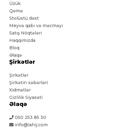
Üzük
Qəmə
Stolüstü dəst
Meyvə qabı və məcməyi
Satış Nöqtələri
Haqqımızda
Bloq
Əlaqə
Şirkətlər
Şirkətlər
Şirkətin xəbərləri
Xidmətlər
Gizlilik Siyasəti
Əlaqə
050 253 85 30
info@lahij.com