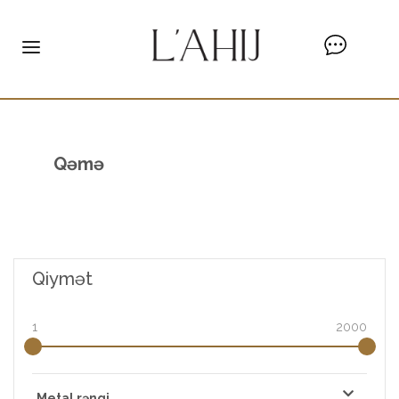
Qəmə
Qiymət
1
2000
Metal rəngi