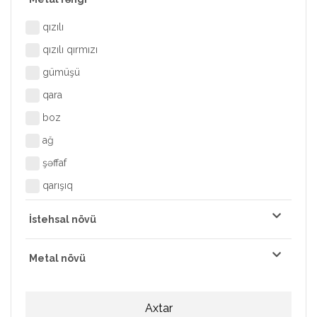
qızılı
qızılı qırmızı
gümüşü
qara
boz
ağ
şəffaf
qarışıq
İstehsal növü
Metal növü
Axtar