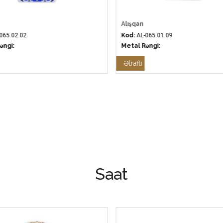
Alışqan
065.02.02
Kod:
AL-065.01.09
əngi:
Metal Rəngi:
Ətraflı
Saat