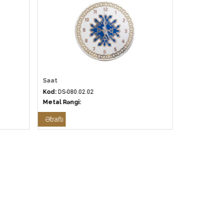
Saat
Saat
Kod:
DS-080.02.02
Kod:
DS-080
Metal Rəngi:
Metal Rəng
Ətraflı
Ətraflı