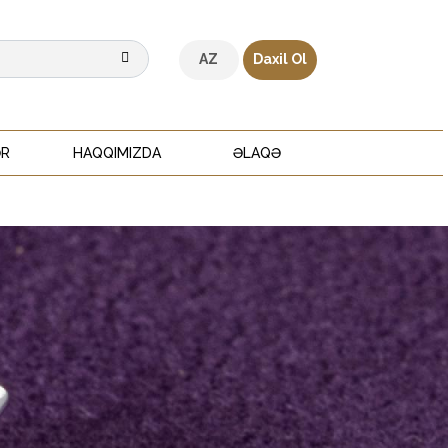
AZ
Daxil Ol
ƏR
HAQQIMIZDA
ƏLAQƏ