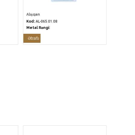
Alışqan
Alışqan
Kod:
AL-065.01.08
Kod:
AL-065
Metal Rəngi:
Metal Rəng
Ətraflı
Ətraflı