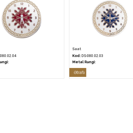
Saat
080.02.04
Kod:
DS-080.02.03
əngi:
Metal Rəngi:
Ətraflı