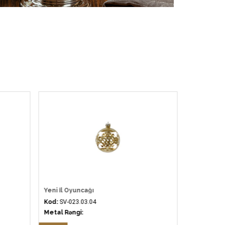
Yeni İl Oyuncağı
Yeni İl Oy
Kod:
SV-023.03.04
Kod:
SV-021
Metal Rəngi:
Metal Rəng