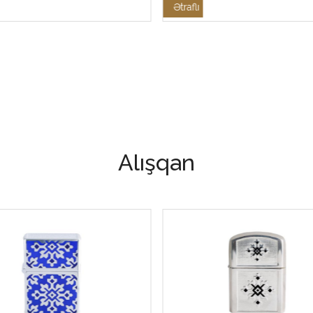
Ətraflı
Alışqan