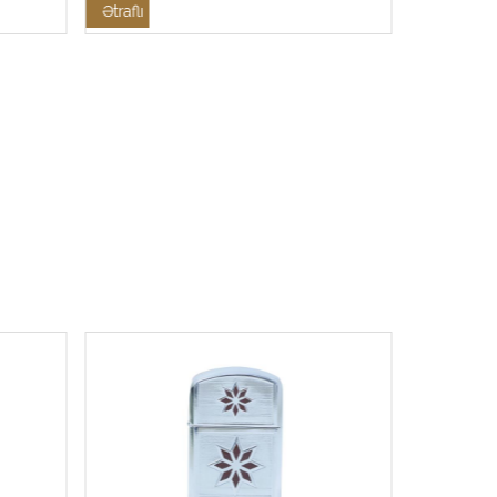
Ətraflı
Ətraflı