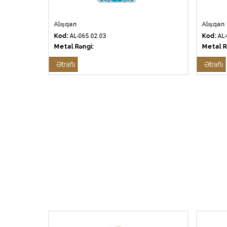
Alışqan
Alışqan
Kod:
AL-065.02.03
Kod:
AL-
Metal Rəngi:
Metal R
Ətraflı
Ətraflı