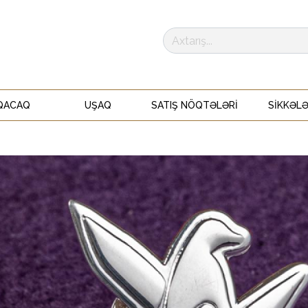
QACAQ
UŞAQ
SATIŞ NÖQTƏLƏRI
SIKKƏL