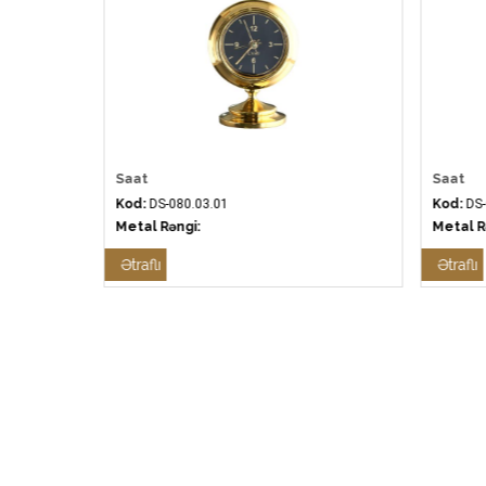
Saat
Saat
Kod:
DS-080.03.01
Kod:
DS-
Metal Rəngi:
Metal R
Ətraflı
Ətraflı