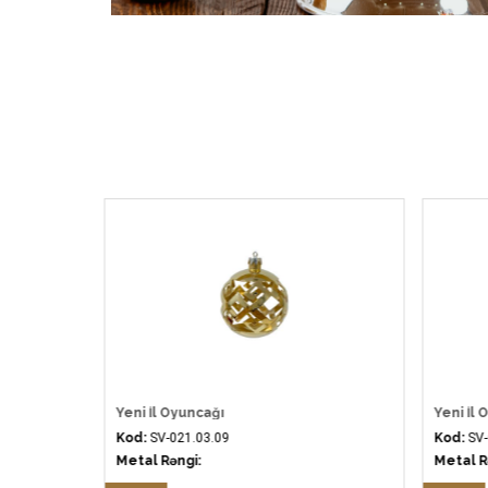
Yeni İl Oyuncağı
Yeni İl 
Kod:
SV-021.03.09
Kod:
SV-
Metal Rəngi:
Metal R