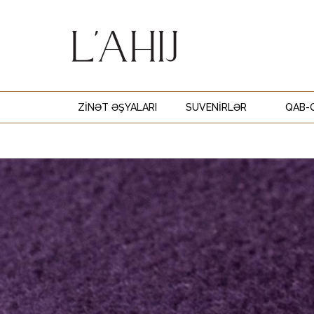
ZINƏT ƏŞYALARI
SUVENIRLƏR
QAB-