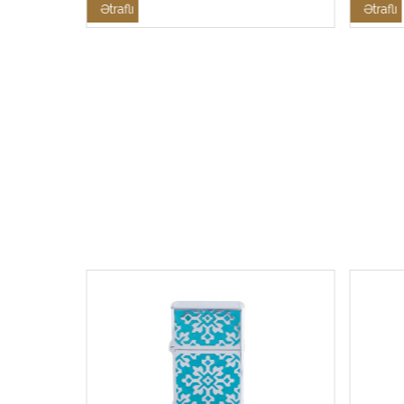
Ətraflı
Ətraflı