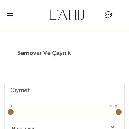
Samovar Və Çaynik
Qiymət
1
2000
Metal rəngi