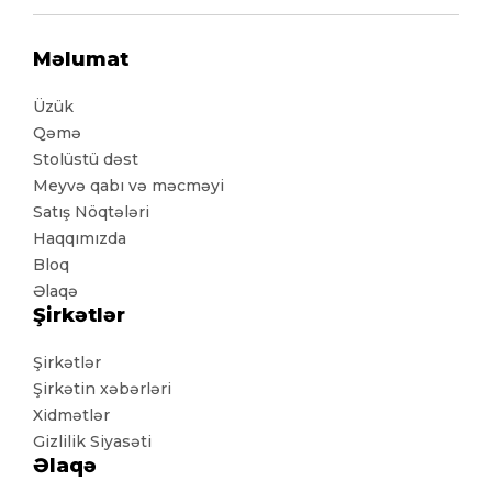
Məlumat
Üzük
Qəmə
Stolüstü dəst
Meyvə qabı və məcməyi
Satış Nöqtələri
Haqqımızda
Bloq
Əlaqə
Şirkətlər
Şirkətlər
Şirkətin xəbərləri
Xidmətlər
Gizlilik Siyasəti
Əlaqə