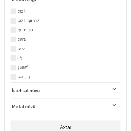
qızılı
qızılı qırmızı
gümüşü
qara
boz
ağ
şəffaf
qarışıq
İstehsal növü
Metal növü
Axtar